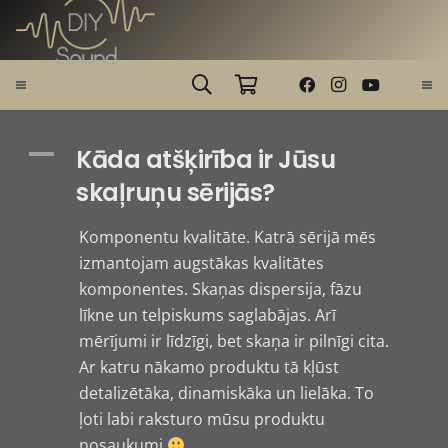
A
Kāda atšķirība ir Jūsu
skaļruņu sērijās?
Komponentu kvalitāte. Katrā sērijā mēs
izmantojam augstākas kvalitātes
komponentes. Skaņas dispersija, fāzu
līkne un telpiskums saglabājas. Arī
mērījumi ir līdzīgi, bet skaņa ir pilnīgi cita.
Ar katru nākamo produktu tā kļūst
detalizētāka, dinamiskāka un lielāka. To
ļoti labi raksturo mūsu produktu
nosaukumi